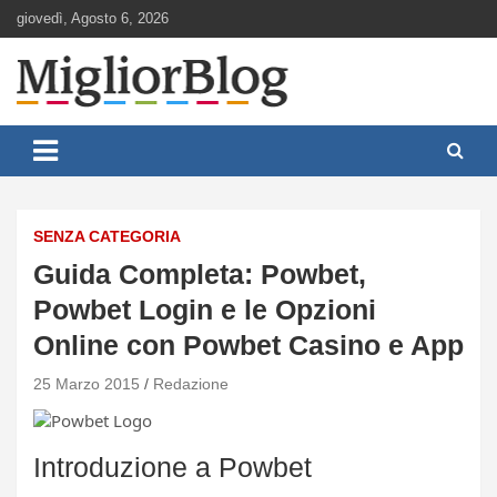
Skip
giovedì, Agosto 6, 2026
to
content
Notizie aggiornate 24 ore su 24
MigliorBlog.it
SENZA CATEGORIA
Guida Completa: Powbet,
Powbet Login e le Opzioni
Online con Powbet Casino e App
25 Marzo 2015
Redazione
Introduzione a Powbet