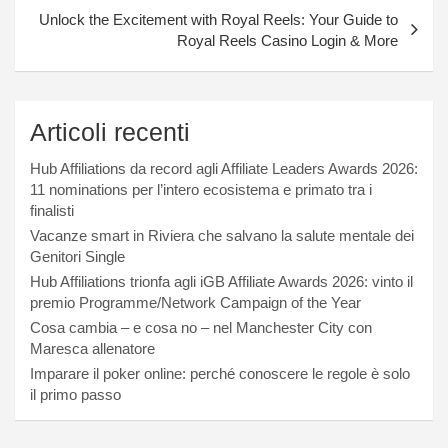
Navigazione
Unlock the Excitement with Royal Reels: Your Guide to
articoli
Royal Reels Casino Login & More
Articoli recenti
Hub Affiliations da record agli Affiliate Leaders Awards 2026:
11 nominations per l’intero ecosistema e primato tra i
finalisti
Vacanze smart in Riviera che salvano la salute mentale dei
Genitori Single
Hub Affiliations trionfa agli iGB Affiliate Awards 2026: vinto il
premio Programme/Network Campaign of the Year
Cosa cambia – e cosa no – nel Manchester City con
Maresca allenatore
Imparare il poker online: perché conoscere le regole è solo
il primo passo