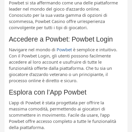
Powbet si sta affermando come una delle piattaforme
leader nel mondo del gioco d’azzardo online.
Conosciuto per la sua vasta gamma di opzioni di
scommessa, Powbet Casino offre un’esperienza
coinvolgente per tutti i tipi di giocatori.
Accedere a Powbet: Powbet Login
Navigare nel mondo di
Powbet
è semplice e intuitivo.
Con il Powbet Login, gli utenti possono facilmente
accedere al loro account e usufruire di tutte le
funzionalità offerte dalla piattaforma. Che tu sia un
giocatore d’azzardo veterano o un principiante, il
processo online è diretto e sicuro.
Esplora con l’App Powbet
L’app di Powbet è stata progettata per offrire la
massima comodità, permettendo ai giocatori di
scommettere in movimento. Facile da usare, l’app
Powbet offre accesso completo a tutte le funzionalità
della piattaforma.