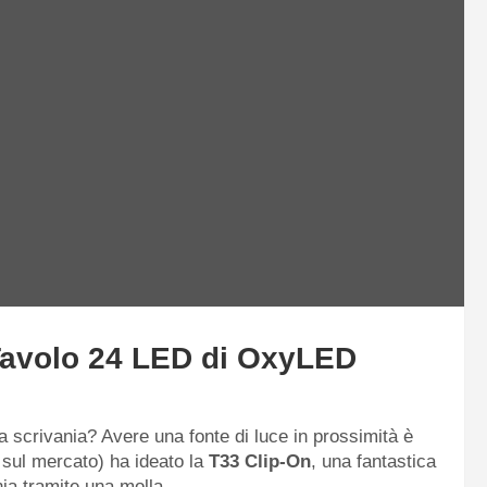
Tavolo 24 LED di OxyLED
ria scrivania? Avere una fonte di luce in prossimità è
 sul mercato) ha ideato la
T33 Clip-On
, una fantastica
ia tramite una molla.