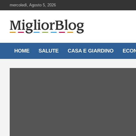
Skip
mercoledì, Agosto 5, 2026
to
content
Notizie aggiornate 24 ore su 24
MigliorBlog.it
HOME
SALUTE
CASA E GIARDINO
ECO