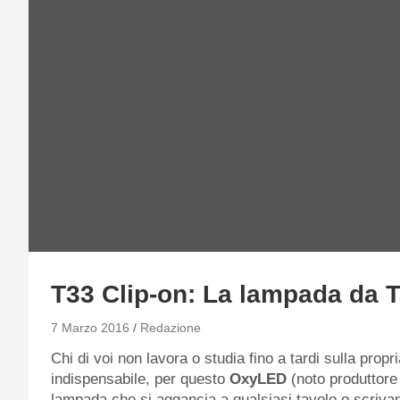
T33 Clip-on: La lampada da 
7 Marzo 2016
Redazione
Chi di voi non lavora o studia fino a tardi sulla prop
indispensabile, per questo
OxyLED
(noto produttore
lampada che si aggancia a qualsiasi tavolo o scrivan