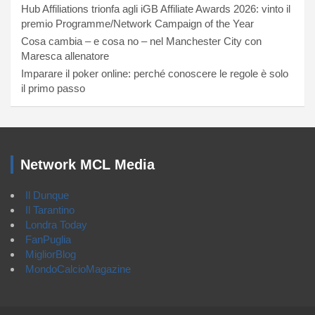
Hub Affiliations trionfa agli iGB Affiliate Awards 2026: vinto il
premio Programme/Network Campaign of the Year
Cosa cambia – e cosa no – nel Manchester City con
Maresca allenatore
Imparare il poker online: perché conoscere le regole è solo
il primo passo
Network MCL Media
Il Dunque
Il Tarantino
Londra Today
FanPuglia
MigliorBlog
MondoCalcioMagazine