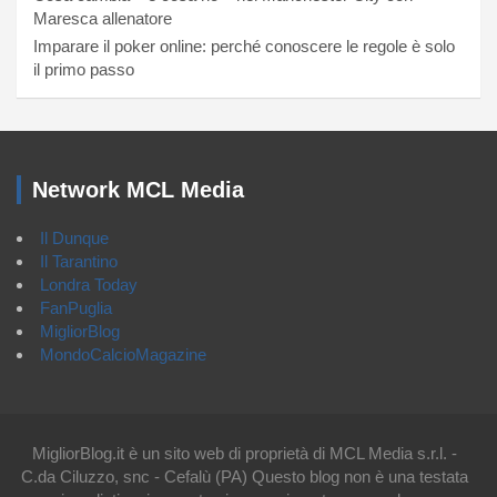
Maresca allenatore
Imparare il poker online: perché conoscere le regole è solo
il primo passo
Network MCL Media
Il Dunque
Il Tarantino
Londra Today
FanPuglia
MigliorBlog
MondoCalcioMagazine
MigliorBlog.it è un sito web di proprietà di MCL Media s.r.l. -
C.da Ciluzzo, snc - Cefalù (PA) Questo blog non è una testata