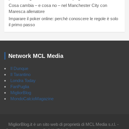
Cosa cambia – e cosa no – nel Manchester City con
Maresca allenatore
Imparare il poker online: perché conoscere le regole è solo
il primo passo
Network MCL Media
Il Dunque
Il Tarantino
Londra Today
FanPuglia
MigliorBlog
MondoCalcioMagazine
MigliorBlog.it è un sito web di proprietà di MCL Media s.r.l. -