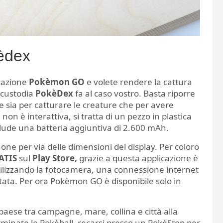
èdex
cazione
Pokèmon GO
e volete rendere la cattura
a custodia
PokèDex
fa al caso vostro. Basta riporre
e sia per catturare le creature che per avere
on è interattiva, si tratta di un pezzo in plastica
clude una batteria aggiuntiva di 2.600 mAh.
one per via delle dimensioni del display. Per coloro
ATIS
sul
Play Store,
grazie a questa applicazione è
ilizzando la fotocamera, una connessione internet
tata. Per ora Pokèmon GO è disponibile solo in
 paese tra campagne, mare, collina e città alla
erminate le Pokèball, recarsi presso un PokèStop per