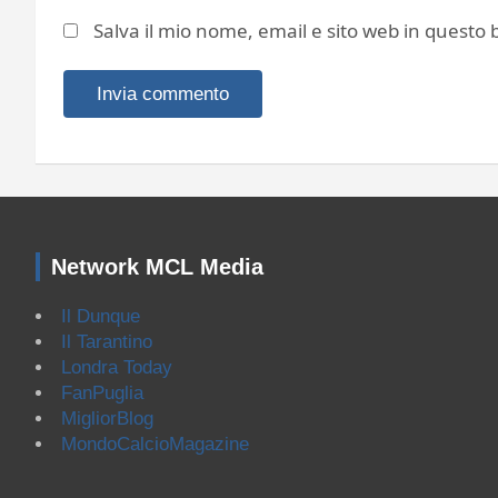
Salva il mio nome, email e sito web in quest
Network MCL Media
Il Dunque
Il Tarantino
Londra Today
FanPuglia
MigliorBlog
MondoCalcioMagazine