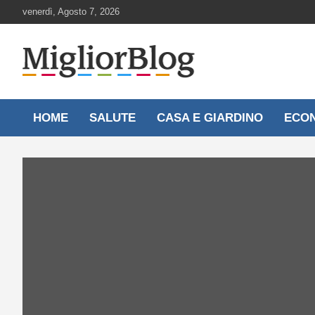
Skip
venerdì, Agosto 7, 2026
to
content
Notizie aggiornate 24 ore su 24
MigliorBlog.it
HOME
SALUTE
CASA E GIARDINO
ECO