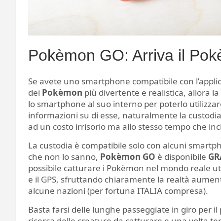
Pokèmon GO: Arriva il Pok
Se avete uno smartphone compatibile con l’appli
dei
Pokèmon
più divertente e realistica, allora l
lo smartphone al suo interno per poterlo utilizzar
informazioni su di esse, naturalmente la custodia n
ad un costo irrisorio ma allo stesso tempo che in
La custodia è compatibile solo con alcuni smartph
che non lo sanno,
Pokèmon GO
è disponibile
GR
possibile catturare i Pokèmon nel mondo reale ut
e il GPS, sfruttando chiaramente la realtà aumen
alcune nazioni (per fortuna ITALIA compresa).
Basta farsi delle lunghe passeggiate in giro per il
ricerca delle creature da catturare e una volta t