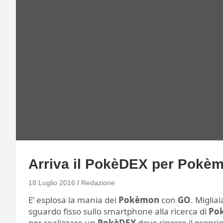
Arriva il PokèDEX per Pokè
18 Luglio 2016
Redazione
E’ esplosa la mania dei
Pokèmon
con
GO
. Miglia
sguardo fisso sullo smartphone alla ricerca di
Po
per realizzare un
PokèDEX
dove riporre il propr