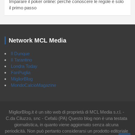
Imparare il poker online: perché conoscere le regole è solo
il primo passo
Network MCL Media
Il Dunque
Il Tarantino
Londra Today
FanPuglia
MigliorBlog
MondoCalcioMagazine
MigliorBlog.it è un sito web di proprietà di MCL Media s.r.l. -
C.da Ciluzzo, snc - Cefalù (PA) Questo blog non è una testata
giornalistica, in quanto viene aggiornato senza alcuna
periodicità. Non può pertanto considerarsi un prodotto editoriale