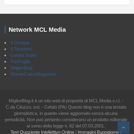
Network MCL Media
Il Dunque
Il Tarantino
Londra Today
FanPuglia
MigliorBlog
MondoCalcioMagazine
MigliorBlog.it è un sito web di proprietà di MCL Media s.r.l. -
C.da Ciluzzo, snc - Cefalù (PA) Questo blog non è una testata
giornalistica, in quanto viene aggiornato senza alcuna
periodicità. Non può pertanto considerarsi un prodotto editoriale
ai sensi della legge n. 62 del 07.03.2001.
Test Quoziente Intellettivo Online
|
Immagini Buongiorno
|