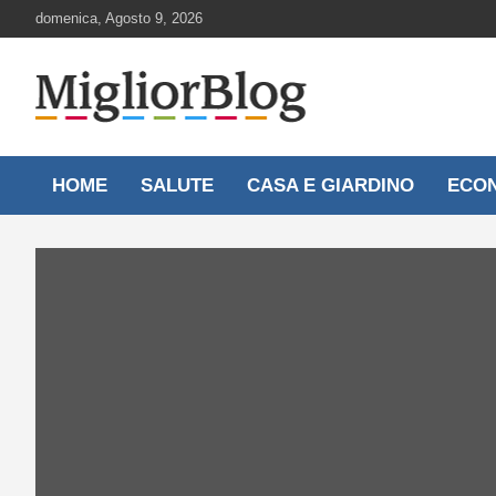
Skip
domenica, Agosto 9, 2026
to
content
Notizie aggiornate 24 ore su 24
MigliorBlog.it
HOME
SALUTE
CASA E GIARDINO
ECO