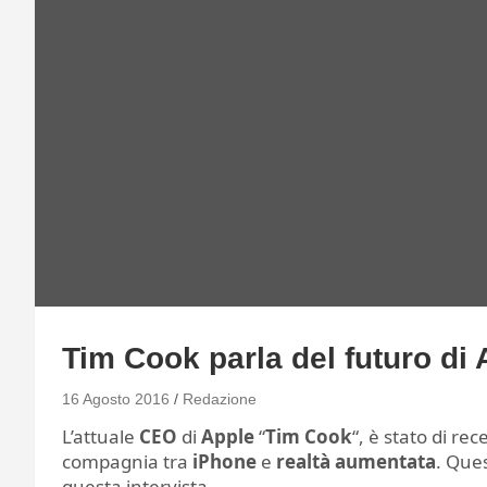
Tim Cook parla del futuro di 
16 Agosto 2016
Redazione
L’attuale
CEO
di
Apple
“
Tim Cook
“, è stato di re
compagnia tra
iPhone
e
realtà aumentata
. Ques
questa intervista.