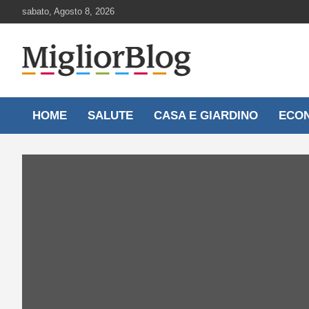
Skip
sabato, Agosto 8, 2026
to
content
Notizie aggiornate 24 ore su 24
MigliorBlog.it
HOME
SALUTE
CASA E GIARDINO
ECO