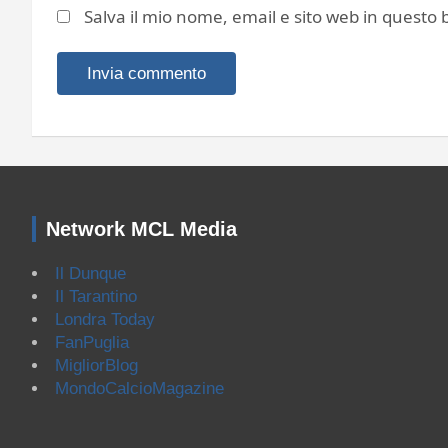
Salva il mio nome, email e sito web in quest
Network MCL Media
Il Dunque
Il Tarantino
Londra Today
FanPuglia
MigliorBlog
MondoCalcioMagazine