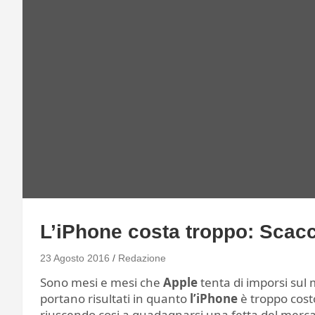
L’iPhone costa troppo: Scacc
23 Agosto 2016
Redazione
Sono mesi e mesi che
Apple
tenta di imporsi sul
portano risultati in quanto
l’iPhone
è troppo cost
riuscendo cosi a guadagnarsi una fetta del merca