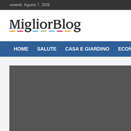
Skip
venerdì, Agosto 7, 2026
to
content
Notizie aggiornate 24 ore su 24
MigliorBlog.it
HOME
SALUTE
CASA E GIARDINO
ECO