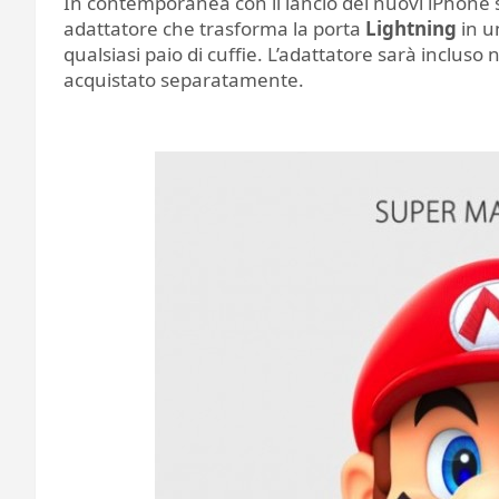
In contemporanea con il lancio dei nuovi iPhone s
adattatore che trasforma la porta
Lightning
in u
qualsiasi paio di cuffie. L’adattatore sarà inclus
acquistato separatamente.