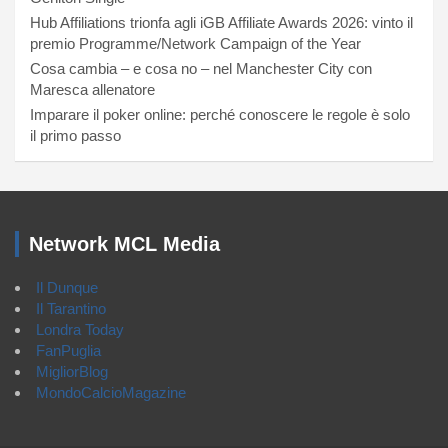
Hub Affiliations trionfa agli iGB Affiliate Awards 2026: vinto il
premio Programme/Network Campaign of the Year
Cosa cambia – e cosa no – nel Manchester City con
Maresca allenatore
Imparare il poker online: perché conoscere le regole è solo
il primo passo
Network MCL Media
Il Dunque
Il Tarantino
Londra Today
FanPuglia
MigliorBlog
MondoCalcioMagazine