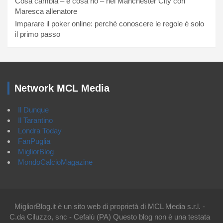
Cosa cambia – e cosa no – nel Manchester City con
Maresca allenatore
Imparare il poker online: perché conoscere le regole è solo
il primo passo
Network MCL Media
Il Dunque
Il Tarantino
Londra Today
FanPuglia
MigliorBlog
MondoCalcioMagazine
MigliorBlog.it è un sito web di proprietà di MCL Media s.r.l. -
C.da Ciluzzo, snc - Cefalù (PA) Questo blog non è una testata