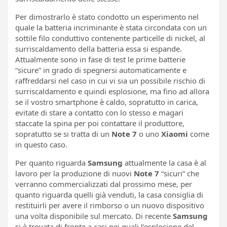
Per dimostrarlo è stato condotto un esperimento nel
quale la batteria incriminante è stata circondata con un
sottile filo conduttivo contenente particelle di nickel, al
surriscaldamento della batteria essa si espande.
Attualmente sono in fase di test le prime batterie
“sicure” in grado di spegnersi automaticamente e
raffreddarsi nel caso in cui vi sia un possibile rischio di
surriscaldamento e quindi esplosione, ma fino ad allora
se il vostro smartphone è caldo, sopratutto in carica,
evitate di stare a contatto con lo stesso e magari
staccate la spina per poi contattare il produttore,
sopratutto se si tratta di un
Note 7
o uno
Xiaomi
come
in questo caso.
Per quanto riguarda
Samsung
attualmente la casa è al
lavoro per la produzione di nuovi
Note 7
“sicuri” che
verranno commercializzati dal prossimo mese, per
quanto riguarda quelli già venduti, la casa consiglia di
restituirli per avere il rimborso o un nuovo dispositivo
una volta disponibile sul mercato. Di recente
Samsung
si è trovata di fronte a casi nei quali l’esplosione del