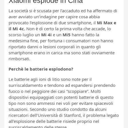
Xiaomi esplode in Cina
La società si è scusata per l’accaduto ed ha affermato di
aver avviato un’indagine per capire cosa abbia
provocato l’esplosione di due smartphone, il
Mi Max e
il Mi 4c.
Non è di certo la prima volta che accade, lo
scorso luglio un
Mi 4i
e un
Mi5
hanno fatto la
medesima fine, per fortuna i consumatori non hanno
riportato danni o lesioni corporali in quanto gli
smartphone erano in carica ma sono stati ovviamente
rimborsati.
Perchè le batterie esplodono?
Le batterie agli ioni di litio sono note per il
surriscaldamento e tendono ad espandersi prendendo
fuoco o nel peggiore dei casi “scoppiare”. Molti
dispositivi equipaggiati con potenti batterie di questo
tipo non sono ammessi nei voli per evitare spiacevoli
situazioni. Secondo uno studio condotto da alcuni
ricercatori dell’Università di Stanford, il problema legato
all’esplosione delle batterie risiede proprio nel
surriscaldamento delle stesse.