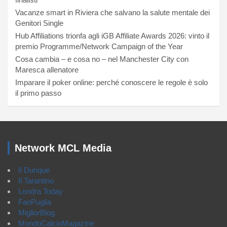
Vacanze smart in Riviera che salvano la salute mentale dei
Genitori Single
Hub Affiliations trionfa agli iGB Affiliate Awards 2026: vinto il
premio Programme/Network Campaign of the Year
Cosa cambia – e cosa no – nel Manchester City con
Maresca allenatore
Imparare il poker online: perché conoscere le regole è solo
il primo passo
Network MCL Media
Il Dunque
Il Tarantino
Londra Today
FanPuglia
MigliorBlog
MondoCalcioMagazine