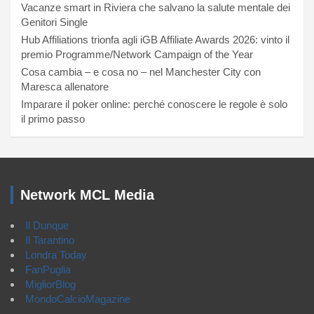
Vacanze smart in Riviera che salvano la salute mentale dei
Genitori Single
Hub Affiliations trionfa agli iGB Affiliate Awards 2026: vinto il
premio Programme/Network Campaign of the Year
Cosa cambia – e cosa no – nel Manchester City con
Maresca allenatore
Imparare il poker online: perché conoscere le regole è solo
il primo passo
Network MCL Media
Il Dunque
Il Tarantino
Londra Today
FanPuglia
MigliorBlog
MondoCalcioMagazine