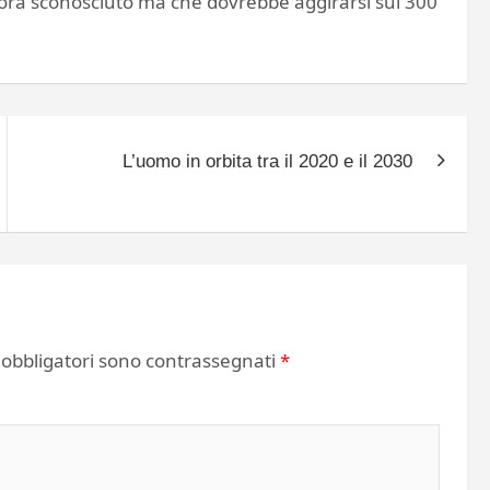
ncora sconosciuto ma che dovrebbe aggirarsi sui 300
L’uomo in orbita tra il 2020 e il 2030
 obbligatori sono contrassegnati
*