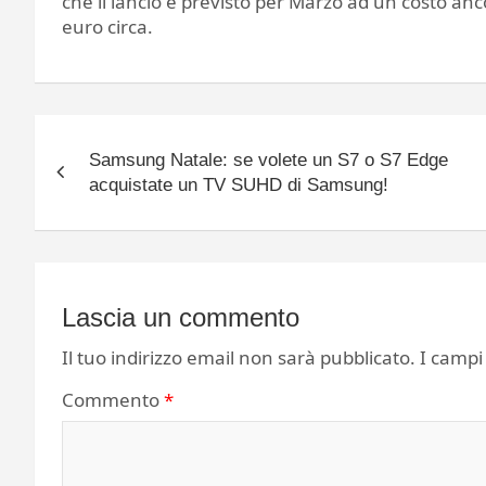
che il lancio è previsto per Marzo ad un costo a
euro circa.
Navigazione
Samsung Natale: se volete un S7 o S7 Edge
articoli
acquistate un TV SUHD di Samsung!
Lascia un commento
Il tuo indirizzo email non sarà pubblicato.
I campi
Commento
*