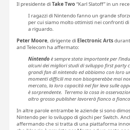
Il presidente di
Take Two
“Karl Slatoff” in un re
I ragazzi di Nintendo fanno un grande sforzo
per cui siamo molto ottimisti nei confronti 
a riguardo.
Peter Moore
, dirigente di
Electronic Arts
durante
and Telecom ha affermato:
Nintendo
è sempre stata importante per l’indu
alcuni dei migliori studi di sviluppo first par
grandi fan di nintendo ed abbiamo con loro un
momenti difficili ma non bisognerebbe mai non
mercato, la loro capacità nel far leva sulle oppo
è sorprendente. Terremo la cosa in osservazion
altro grosso publisher lavorerà fianco a fian
In altre parole entrambe le aziende si sono dimos
Nintendo per lo sviluppo di giochi per Switch. An
affermando che si tratta di una piattaforma innov