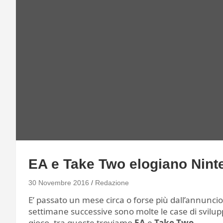
EA e Take Two elogiano Nint
30 Novembre 2016
Redazione
E’ passato un mese circa o forse più dall’annuncio 
settimane successive sono molte le case di svilu
gioco, tra queste troviamo
EA
e
Take Two.