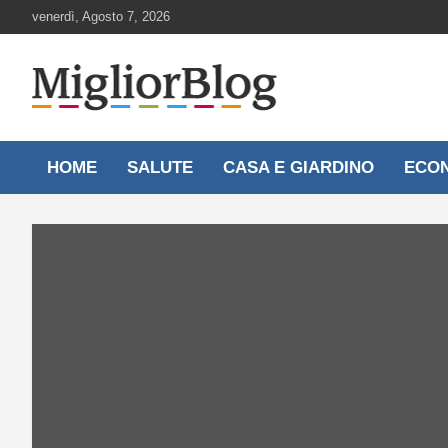
Skip
venerdì, Agosto 7, 2026
to
content
Notizie aggiornate 24 ore su 24
MigliorBlog.it
HOME
SALUTE
CASA E GIARDINO
ECO