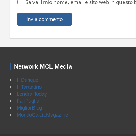
Salva il mio nome, email e sito web in quest
Network MCL Media
Il Dunque
Il Tarantino
Londra Today
FanPuglia
MigliorBlog
MondoCalcioMagazine