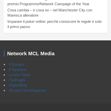
premio Programme/Network Campaign of the Year
Cosa cambia – e cosa no – nel Manchester City con
Maresca allenatore
Imparare il poker online: perché conoscere le regole è solo
il primo passo
Network MCL Media
Il Dunque
Il Tarantino
Londra Today
FanPuglia
MigliorBlog
MondoCalcioMagazine