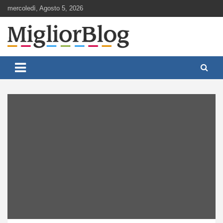
Skip
mercoledì, Agosto 5, 2026
to
content
Notizie aggiornate 24 ore su 24
MigliorBlog.it