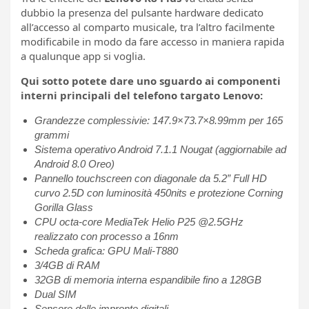
dubbio la presenza del pulsante hardware dedicato
all’accesso al comparto musicale, tra l’altro facilmente
modificabile in modo da fare accesso in maniera rapida
a qualunque app si voglia.
Qui sotto potete dare uno sguardo ai componenti
interni principali del telefono targato Lenovo:
Grandezze complessivie: 147.9×73.7×8.99mm per 165
grammi
Sistema operativo Android 7.1.1 Nougat (aggiornabile ad
Android 8.0 Oreo)
Pannello touchscreen con diagonale da 5.2” Full HD
curvo 2.5D con luminosità 450nits e protezione Corning
Gorilla Glass
CPU octa-core MediaTek Helio P25 @2.5GHz
realizzato con processo a 16nm
Scheda grafica: GPU Mali-T880
3/4GB di RAM
32GB di memoria interna espandibile fino a 128GB
Dual SIM
Sensore delle impronte digitali