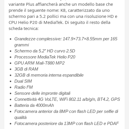
variante Plus affiancherà anche un modello base che
prende il seguente nome: K8, caratterizzato da uno
schermo pari a 5.2 pollici ma con una risoluzione HD e
CPU Helio P20 di MediaTek. Di seguito il resto della
scheda tecnica:
Grandezze complessive: 147.9×73.7×8.55mm per 165
grammi
Schermo da 5.2” HD curvo 2.5D
Processore MediaTek Helio P20
GPU ARM Mali-T880 MP2
3GB di RAM
32GB di memoria interna espandibile
Dual SIM
Radio FM
Sensore delle impronte digitali
Connettività 4G VoLTE, WiFi 802.11 a/b/g/n, BT4.2, GPS
Batteria da 4000mAh
Fotocamera anterior da 8MP con flash LED per selfie di
qualità
Fotocamera posteriore da 13MP con flash LED e PDAF