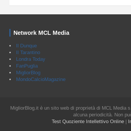
Network MCL Media
Il Dunque
Il Tarantino
Londra Today
FanPuglia
MigliorBlog
MondoCalcioMagazine
MigliorBlog.it è un sito web di proprietà di MCL Media s
alcuna periodicità. Non può
Test Quoziente Intellettivo Online
|
I