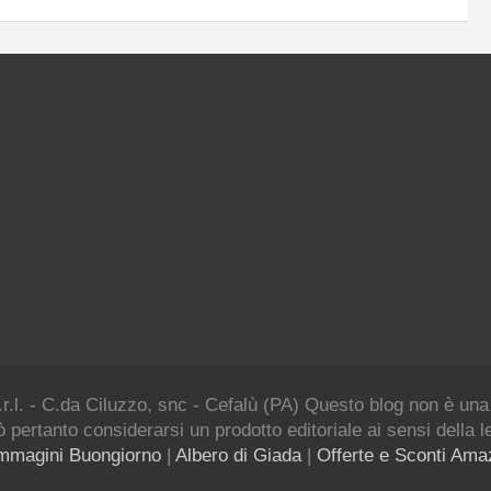
.r.l. - C.da Ciluzzo, snc - Cefalù (PA) Questo blog non è una
 pertanto considerarsi un prodotto editoriale ai sensi della 
mmagini Buongiorno
|
Albero di Giada
|
Offerte e Sconti Am