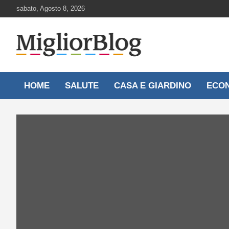
Skip
sabato, Agosto 8, 2026
to
content
Notizie aggiornate 24 ore su 24
MigliorBlog.it
HOME
SALUTE
CASA E GIARDINO
ECO