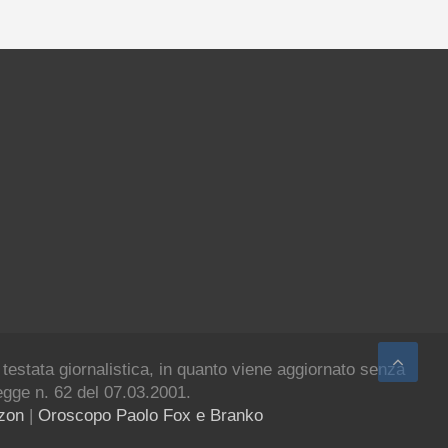
 testata giornalistica, in quanto viene aggiornato senza
legge n. 62 del 07.03.2001.
azon
|
Oroscopo Paolo Fox e Branko