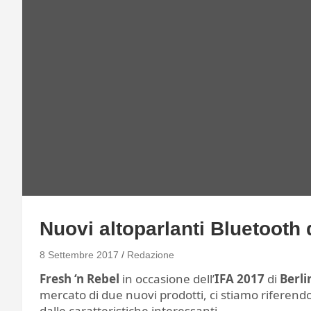
Nuovi altoparlanti Bluetooth 
8 Settembre 2017
Redazione
Fresh ‘n Rebel
in occasione dell’
IFA 2017
di
Berli
mercato di due nuovi prodotti, ci stiamo riferend
dalle caratteristiche interessanti.