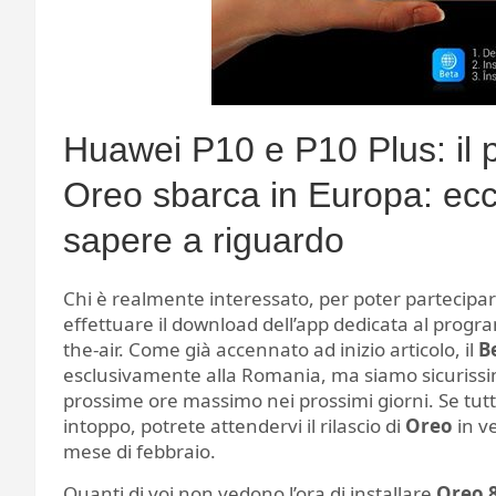
Huawei P10 e P10 Plus: il
Oreo sbarca in Europa: ecco
sapere a riguardo
Chi è realmente interessato, per poter partecip
effettuare il download dell’app dedicata al progr
the-air. Come già accennato ad inizio articolo, il
B
esclusivamente alla Romania, ma siamo sicurissim
prossime ore massimo nei prossimi giorni. Se tutt
intoppo, potrete attendervi il rilascio di
Oreo
in ve
mese di febbraio.
Quanti di voi non vedono l’ora di installare
Oreo 8