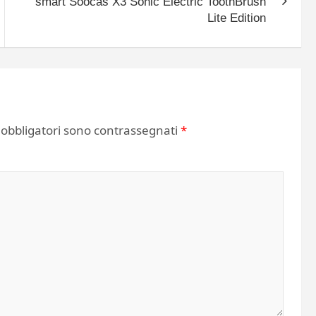
smart Soocas X3 Sonic Electric ToothBrush
Lite Edition
 obbligatori sono contrassegnati
*