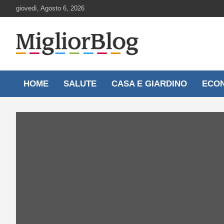
Skip
giovedì, Agosto 6, 2026
to
content
Notizie aggiornate 24 ore su 24
MigliorBlog.it
HOME
SALUTE
CASA E GIARDINO
ECO