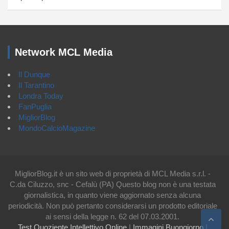
Network MCL Media
Il Dunque
Il Tarantino
Londra Today
FanPuglia
MigliorBlog
MondoCalcioMagazine
MigliorBlog.it è un sito web di proprietà di MCL Media s.r.l. -
C.da Ciluzzo, snc - Cefalù (PA) Questo blog non è una testata
giornalistica, in quanto viene aggiornato senza alcuna
periodicità. Non può pertanto considerarsi un prodotto editoriale
ai sensi della legge n. 62 del 07.03.2001.
Test Quoziente Intellettivo Online
|
Immagini Buongiorno
|