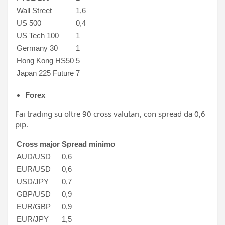
Wall Street
1,6
US 500
0,4
US Tech 100
1
Germany 30
1
Hong Kong HS50
5
Japan 225 Future
7
Forex
Fai trading su oltre 90 cross valutari, con spread da 0,6
pip.
Cross major
Spread minimo
AUD/USD
0,6
EUR/USD
0,6
USD/JPY
0,7
GBP/USD
0,9
EUR/GBP
0,9
EUR/JPY
1,5