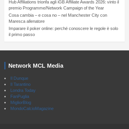
Hub Affiliations trionfa agli iGB Affiliate Awards 2026: vinto il
premio Programme/Network Campaign of the Year
Cosa cambia – e cosa no – nel Manchester City con
Maresca allenatore
Imparare il poker online: perché conoscere le regole è solo
il primo passo
Network MCL Media
Il Dunque
Il Tarantino
Londra Today
FanPuglia
MigliorBlog
MondoCalcioMagazine