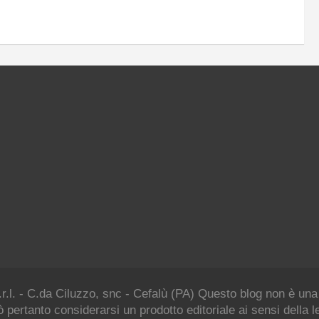
.r.l. - C.da Ciluzzo, snc - Cefalù (PA) Questo blog non è una
 pertanto considerarsi un prodotto editoriale ai sensi della 