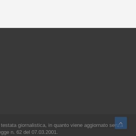
 testata giornalistica, in quanto viene aggiornato senza
legge n. 62 del 07.03.2001.