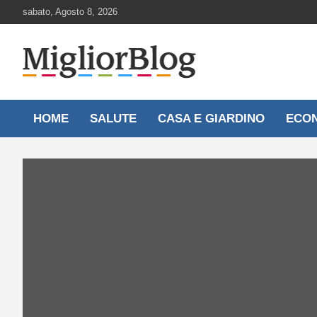
Skip
sabato, Agosto 8, 2026
to
content
Notizie aggiornate 24 ore su 24
MigliorBlog.it
HOME
SALUTE
CASA E GIARDINO
ECO