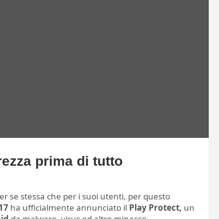
ezza prima di tutto
er se stessa che per i suoi utenti, per questo
17
ha ufficialmente annunciato il
Play Protect,
un
id
da malware, virus ed altre minacce.