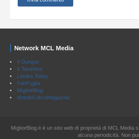
Network MCL Media
Il Dunque
Il Tarantino
Londra Today
FanPuglia
MigliorBlog
MondoCalcioMagazine
MigliorBlog.it è un sito web di proprietà di MCL Media s
alcuna periodicità. Non può