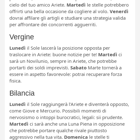
cielo del tuo amico Ariete.
Martedì
le stelle potrebbero
offrirti una bella occasione da cogliere al volo.
Venerdì
dovrai affilare gli artigli e studiare una strategia valida
per affrontare dei concorrenti agguerriti.
Vergine
Lunedì
il Sole lascerà la posizione opposta per
traslocare in Ariete: buone notizie per te!
Martedì
ci
sarà un Novilunio, sempre in Ariete, che potrebbe
portarti dei soldi imprevisti.
Sabato
Marte tornerà a
essere in aspetto favorevole: potrai recuperare forza
fisica.
Bilancia
Lunedì
il Sole raggiungerà l’Ariete e diventerà opposto,
come Giove e Mercurio. Possibili momenti di
nervosismo o intoppi burocratici, legali: sii prudente.
Martedì
ci sarà anche una Luna Piena in opposizione
che potrebbe portare qualche rivale piuttosto
aggressivo nella tua vita.
Domenica
le stelle ti