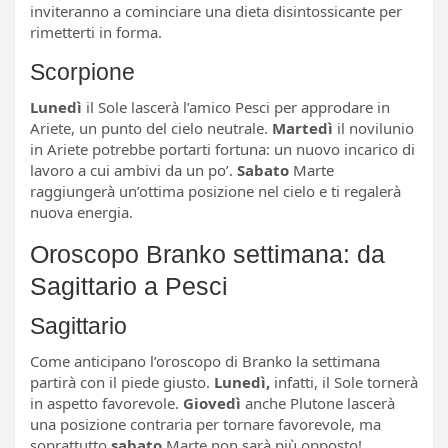
inviteranno a cominciare una dieta disintossicante per
rimetterti in forma.
Scorpione
Lunedì
il Sole lascerà l’amico Pesci per approdare in
Ariete, un punto del cielo neutrale.
Martedì
il novilunio
in Ariete potrebbe portarti fortuna: un nuovo incarico di
lavoro a cui ambivi da un po’.
Sabato
Marte
raggiungerà un’ottima posizione nel cielo e ti regalerà
nuova energia.
Oroscopo Branko settimana: da
Sagittario a Pesci
Sagittario
Come anticipano l’oroscopo di Branko la settimana
partirà con il piede giusto.
Lunedì,
infatti, il Sole tornerà
in aspetto favorevole.
Giovedì
anche Plutone lascerà
una posizione contraria per tornare favorevole, ma
soprattutto
sabato
Marte non sarà più opposto!