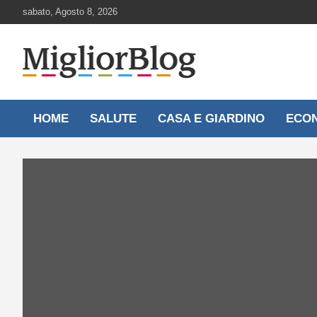
Skip
sabato, Agosto 8, 2026
to
content
Notizie aggiornate 24 ore su 24
MigliorBlog.it
HOME
SALUTE
CASA E GIARDINO
ECO