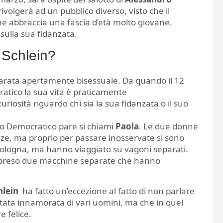
i rivolgerà ad un pubblico diverso, visto che il
 abbraccia una fascia d’età molto giovane.
 sulla sua fidanzata.
y Schlein?
hiarata apertamente bisessuale. Da quando il 12
ratico la sua vita è praticamente
curiosità riguardo chi sia la sua fidanzata o il suo
ito Democratico pare si chiami
Paola
. Le due donne
enze, ma proprio per passare inosservate si sono
Bologna, ma hanno viaggiato su vagoni separati.
o preso due macchine separate che hanno
chlein
ha fatto un’eccezione al fatto di non parlare
 stata innamorata di vari uomini, ma che in quel
 felice.