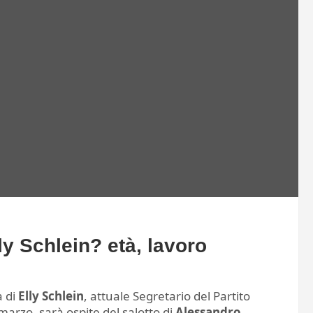
lly Schlein? età, lavoro
a di
Elly Schlein
, attuale Segretario del Partito
marzo, sarà ospite del salotto di
Alessandro