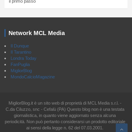
il primo passo
Network MCL Media
Il Dunque
Il Tarantino
Londra Today
FanPuglia
MigliorBlog
MondoCalcioMagazine
MigliorBlog.it è un sito web di proprietà di MCL Media s.r.l. -
C.da Ciluzzo, snc - Cefalù (PA) Questo blog non è una testata
giornalistica, in quanto viene aggiornato senza alcuna
periodicità. Non può pertanto considerarsi un prodotto editoriale
ai sensi della legge n. 62 del 07.03.2001.