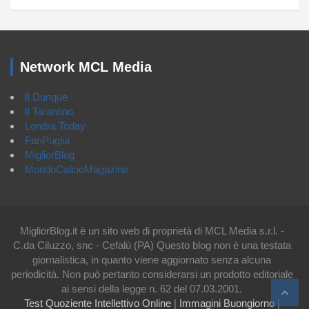
Network MCL Media
Il Dunque
Il Tarantino
Londra Today
FanPuglia
MigliorBlog
MondoCalcioMagazine
MigliorBlog.it è un sito web di proprietà di MCL Media s.r.l. -
C.da Ciluzzo, snc - Cefalù (PA) Questo blog non è una testata
giornalistica, in quanto viene aggiornato senza alcuna
periodicità. Non può pertanto considerarsi un prodotto editoriale
ai sensi della legge n. 62 del 07.03.2001.
Test Quoziente Intellettivo Online
|
Immagini Buongiorno
|