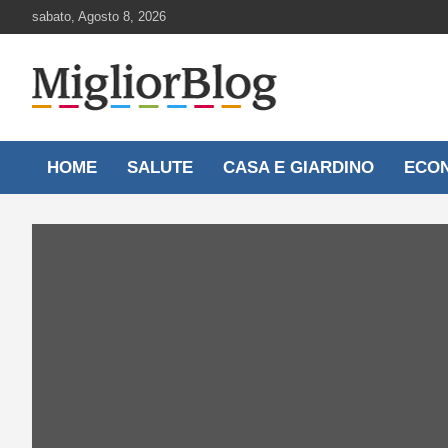
Skip
sabato, Agosto 8, 2026
to
content
Notizie aggiornate 24 ore su 24
MigliorBlog.it
HOME
SALUTE
CASA E GIARDINO
ECO