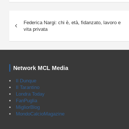
Navigazione
Federica Nargi: chi è, età, fidanzato, lavoro e
articoli
vita privata
Network MCL Media
Il Dunque
Il Tarantino
Londra Today
FanPuglia
MigliorBlog
MondoCalcioMagazine