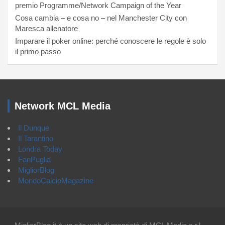
premio Programme/Network Campaign of the Year
Cosa cambia – e cosa no – nel Manchester City con
Maresca allenatore
Imparare il poker online: perché conoscere le regole è solo
il primo passo
Network MCL Media
Il Dunque
Il Tarantino
Londra Today
FanPuglia
MigliorBlog
MondoCalcioMagazine