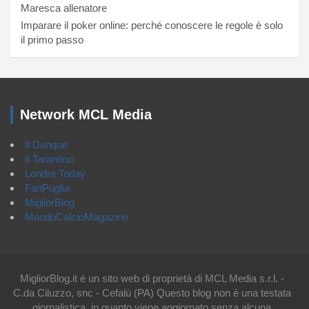
Maresca allenatore
Imparare il poker online: perché conoscere le regole è solo
il primo passo
Network MCL Media
Il Dunque
Il Tarantino
Londra Today
FanPuglia
MigliorBlog
MondoCalcioMagazine
MigliorBlog.it è un sito web di proprietà di MCL Media s.r.l. -
C.da Ciluzzo, snc - Cefalù (PA) Questo blog non è una testata
giornalistica, in quanto viene aggiornato senza alcuna