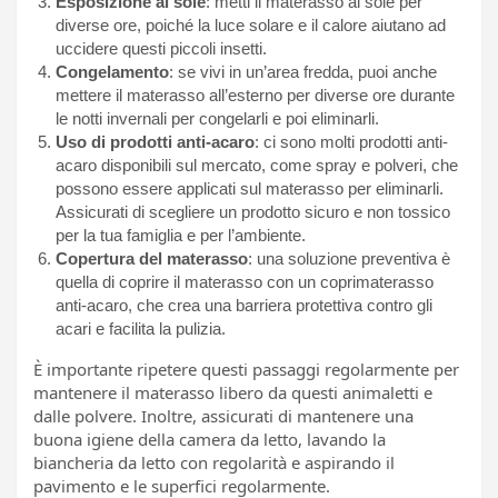
Esposizione al sole
: metti il materasso al sole per
diverse ore, poiché la luce solare e il calore aiutano ad
uccidere questi piccoli insetti.
Congelamento
: se vivi in un’area fredda, puoi anche
mettere il materasso all’esterno per diverse ore durante
le notti invernali per congelarli e poi eliminarli.
Uso di prodotti anti-acaro
: ci sono molti prodotti anti-
acaro disponibili sul mercato, come spray e polveri, che
possono essere applicati sul materasso per eliminarli.
Assicurati di scegliere un prodotto sicuro e non tossico
per la tua famiglia e per l’ambiente.
Copertura del materasso
: una soluzione preventiva è
quella di coprire il materasso con un coprimaterasso
anti-acaro, che crea una barriera protettiva contro gli
acari e facilita la pulizia.
È importante ripetere questi passaggi regolarmente per
mantenere il materasso libero da questi animaletti e
dalle polvere. Inoltre, assicurati di mantenere una
buona igiene della camera da letto, lavando la
biancheria da letto con regolarità e aspirando il
pavimento e le superfici regolarmente.