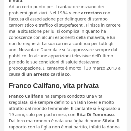
è noia
.
Ad un certo punto per il cantautore iniziano dei
problemi giudiziari. Nel 1984 viene
arrestato
con
l’accusa di associazione per delinquere di stampo
camorristico e traffico di stupefacenti. Finisce in carcere,
ma la situazione per lui si complica in quanto ha
conoscenze con alcuni esponenti della malavita, e lui
non lo negherà. La sua carriera continua per tutti gli
anni Novanta e Duemila e si fa apprezzare sempre dal
pubblico. In alcune apparizioni televisive dell’ultimo
periodo le sue condizioni di salute destavano
preoccupazione. Il cantante è morto il 30 marzo 2013 a
causa di
un arresto cardiaco
.
Franco Califano, vita privata
Franco Califano
ha sempre condotto una vita
sregolata, si è sempre definito un latin lover e molto
attratto dal mondo femminile. Il cantante si è sposato a
19 anni, solo per pochi mesi, con
Rita Di Tommaso
.
Dal loro matrimonio è nata una figlia di nome
Silvia
. Il
rapporto con la figlia non è mai partito, infatti la donna