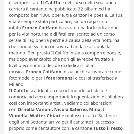
è sempre stato
Il Califfo
e nel corso della sua lunga
carriera il cantante ha pubblicato 32 album ed ha
composto ben 1000 opere, tra canzoni e poesie. La sua
vita è sempre stata particolare, sin da ragazzino
infatti
Franco Califano
ha avuto una forte attrazione
per la vita notturna e di fatti era iscritto ad un corso
serale di ragioneria perché a causa della vita notturna
che conduceva non riusciva ad andare a scuola la
mattino. Ben presto Il Califfo inizia a comporre poesie,
ma dopo aver capito che non gli avrebbe fruttato a
livello economico decide di dedicarsi alla
musica.
Franco Califano
inizia anche a lavorare come
fotomodello per i
fotoromanzi
e così si trasferisce a
Milano.
Il Califfo
si addentra così nel mondo artistico e
comincia ad avere importanti frequentazioni e collabora
così con importanti artisti. Vediamo collaborazioni
con
Ornella Vanoni, Nicola Salerno, Mina, I
Vianella, Walter Chiari
e moltissimi altri. Sul finire
degli anni Settanta arriva per il cantante il successo
proprio come cantautore con la canzone
Tutto il resto