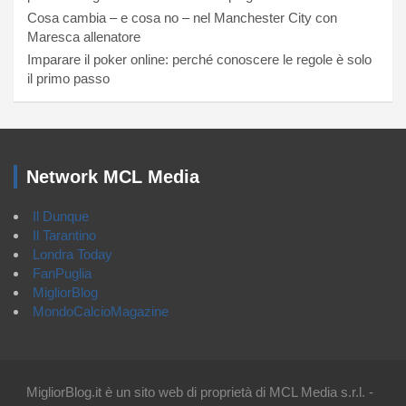
Cosa cambia – e cosa no – nel Manchester City con
Maresca allenatore
Imparare il poker online: perché conoscere le regole è solo
il primo passo
Network MCL Media
Il Dunque
Il Tarantino
Londra Today
FanPuglia
MigliorBlog
MondoCalcioMagazine
MigliorBlog.it è un sito web di proprietà di MCL Media s.r.l. -