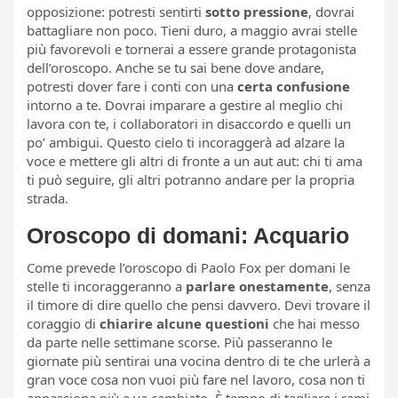
opposizione: potresti sentirti
sotto pressione
, dovrai
battagliare non poco. Tieni duro, a maggio avrai stelle
più favorevoli e tornerai a essere grande protagonista
dell’oroscopo. Anche se tu sai bene dove andare,
potresti dover fare i conti con una
certa confusione
intorno a te. Dovrai imparare a gestire al meglio chi
lavora con te, i collaboratori in disaccordo e quelli un
po’ ambigui. Questo cielo ti incoraggerà ad alzare la
voce e mettere gli altri di fronte a un aut aut: chi ti ama
ti può seguire, gli altri potranno andare per la propria
strada.
Oroscopo di domani: Acquario
Come prevede l’oroscopo di Paolo Fox per domani le
stelle ti incoraggeranno a
parlare onestamente
, senza
il timore di dire quello che pensi davvero. Devi trovare il
coraggio di
chiarire alcune questioni
che hai messo
da parte nelle settimane scorse. Più passeranno le
giornate più sentirai una vocina dentro di te che urlerà a
gran voce cosa non vuoi più fare nel lavoro, cosa non ti
appassiona più e va cambiato. È tempo di tagliare i rami