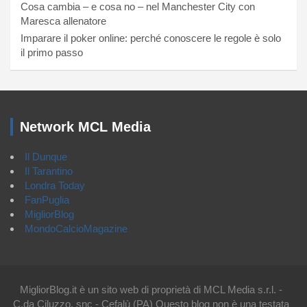
Cosa cambia – e cosa no – nel Manchester City con
Maresca allenatore
Imparare il poker online: perché conoscere le regole è solo
il primo passo
Network MCL Media
Il Dunque
Il Tarantino
Londra Today
FanPuglia
MigliorBlog
MondoCalcioMagazine
MigliorBlog.it è un sito web di proprietà di MCL Media s.r.l. -
C.da Ciluzzo, snc - Cefalù (PA) Questo blog non è una testata