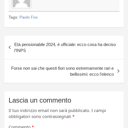
Tags:
Paolo Fox
Navigazione
Età pensionabile 2024, è ufficiale: ecco cosa ha deciso
articoli
l’INPS
Forse non sai che questi fiori sono estremamente rari e
bellissimi: ecco l’elenco
Lascia un commento
Il tuo indirizzo email non sarà pubblicato.
I campi
obbligatori sono contrassegnati
*
Commento
*