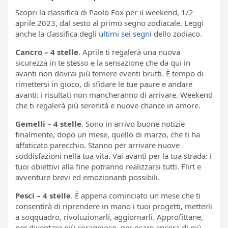
Scopri la classifica di Paolo Fox per il weekend, 1/2
aprile 2023, dal sesto al primo segno zodiacale. Leggi
anche la classifica degli
ultimi sei segn
i dello zodiaco.
Cancro – 4 stelle
. Aprile ti regalerà una nuova
sicurezza in te stesso e la sensazione che da qui in
avanti non dovrai più temere eventi brutti. È tempo di
rimettersi in gioco, di sfidare le tue paure e andare
avanti: i risultati non mancheranno di arrivare. Weekend
che ti regalerà più serenità e nuove chance in amore.
Gemelli – 4 stelle
. Sono in arrivo buone notizie
finalmente, dopo un mese, quello di marzo, che ti ha
affaticato parecchio. Stanno per arrivare nuove
soddisfazioni nella tua vita. Vai avanti per la tua strada: i
tuoi obiettivi alla fine potranno realizzarsi tutti. Flirt e
avventure brevi ed emozionanti possibili.
Pesci – 4 stelle
. È appena cominciato un mese che ti
consentirà di riprendere in mano i tuoi progetti, metterli
a soqquadro, rivoluzionarli, aggiornarli. Approfittane,
per diventare più coraggioso, per osare ancora di più.