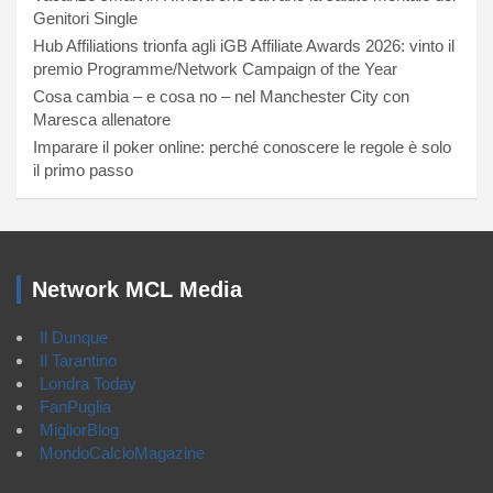
Genitori Single
Hub Affiliations trionfa agli iGB Affiliate Awards 2026: vinto il
premio Programme/Network Campaign of the Year
Cosa cambia – e cosa no – nel Manchester City con
Maresca allenatore
Imparare il poker online: perché conoscere le regole è solo
il primo passo
Network MCL Media
Il Dunque
Il Tarantino
Londra Today
FanPuglia
MigliorBlog
MondoCalcioMagazine