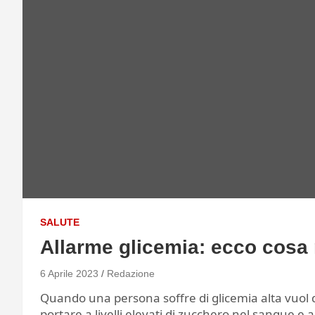
SALUTE
Allarme glicemia: ecco cosa
6 Aprile 2023
Redazione
Quando una persona soffre di glicemia alta vuol
portare a livelli elevati di zucchero nel sangue e