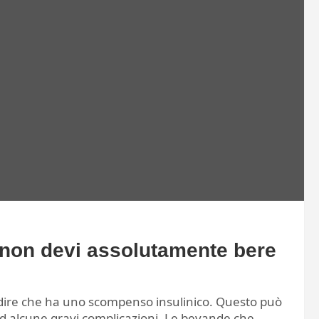
 non devi assolutamente bere
 dire che ha uno scompenso insulinico. Questo può
 ad alcune gravi complicazioni. Le bevande che