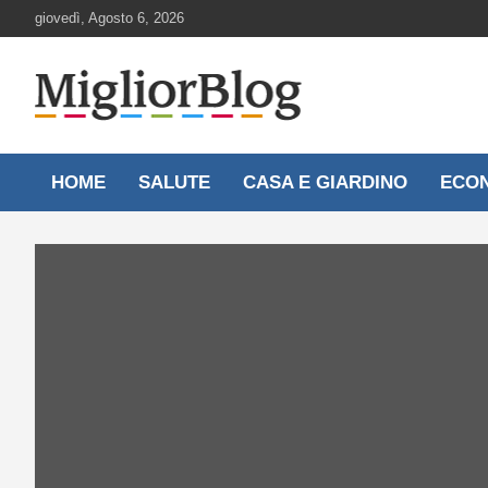
Skip
giovedì, Agosto 6, 2026
to
content
Notizie aggiornate 24 ore su 24
MigliorBlog.it
HOME
SALUTE
CASA E GIARDINO
ECO