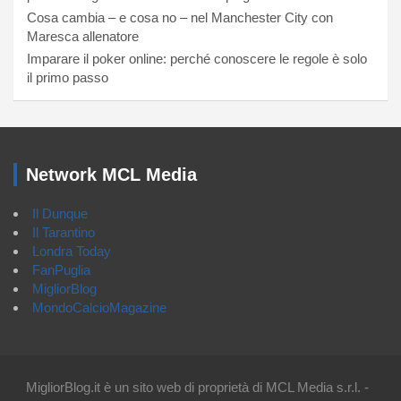
Cosa cambia – e cosa no – nel Manchester City con
Maresca allenatore
Imparare il poker online: perché conoscere le regole è solo
il primo passo
Network MCL Media
Il Dunque
Il Tarantino
Londra Today
FanPuglia
MigliorBlog
MondoCalcioMagazine
MigliorBlog.it è un sito web di proprietà di MCL Media s.r.l. -