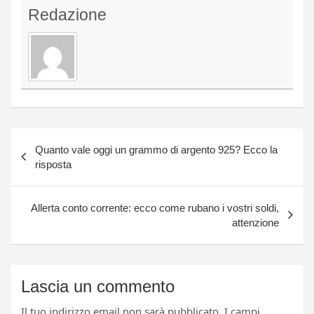
Redazione
Navigazione
Quanto vale oggi un grammo di argento 925? Ecco la
articoli
risposta
Allerta conto corrente: ecco come rubano i vostri soldi,
attenzione
Lascia un commento
Il tuo indirizzo email non sarà pubblicato.
I campi