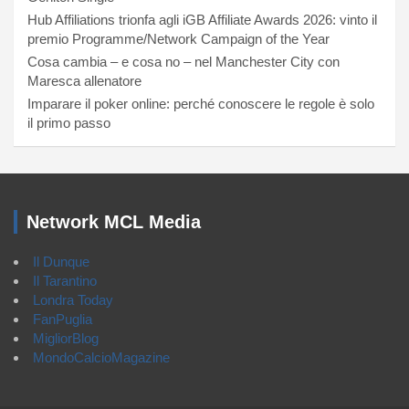
Hub Affiliations trionfa agli iGB Affiliate Awards 2026: vinto il
premio Programme/Network Campaign of the Year
Cosa cambia – e cosa no – nel Manchester City con
Maresca allenatore
Imparare il poker online: perché conoscere le regole è solo
il primo passo
Network MCL Media
Il Dunque
Il Tarantino
Londra Today
FanPuglia
MigliorBlog
MondoCalcioMagazine