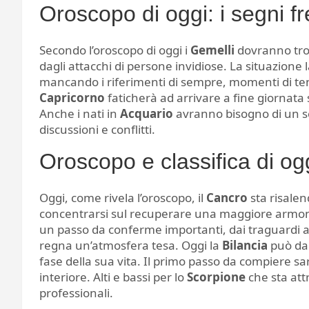
Oroscopo di oggi: i segni fr
Secondo l’oroscopo di oggi i
Gemelli
dovranno trov
dagli attacchi di persone invidiose. La situazione 
mancando i riferimenti di sempre, momenti di ten
Capricorno
faticherà ad arrivare a fine giornata 
Anche i nati in
Acquario
avranno bisogno di un sel
discussioni e conflitti.
Oroscopo e classifica di oggi
Oggi, come rivela l’oroscopo, il
Cancro
sta risale
concentrarsi sul recuperare una maggiore armonia
un passo da conferme importanti, dai traguardi a
regna un’atmosfera tesa. Oggi la
Bilancia
può dar
fase della sua vita. Il primo passo da compiere sa
interiore. Alti e bassi per lo
Scorpione
che sta at
professionali.