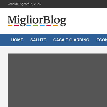
Skip
venerdì, Agosto 7, 2026
to
content
Notizie aggiornate 24 ore su 24
MigliorBlog.it
HOME
SALUTE
CASA E GIARDINO
ECO