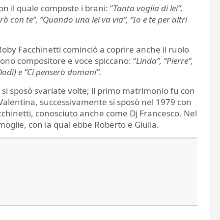
con il quale composte i brani: ”
Tanta voglia di lei”,
 con te”, “Quando una lei va via”, “Io e te per altri
 Roby Facchinetti cominciò a coprire anche il ruolo
vedono compositore e voce spiccano: “
Linda”, “Pierre”,
Dodi) e “Ci penserò domani”.
si sposò svariate volte; il primo matrimonio fu con
 Valentina, successivamente si sposò nel 1979 con
cchinetti, conosciuto anche come Dj Francesco. Nel
oglie, con la qual ebbe Roberto e Giulia.