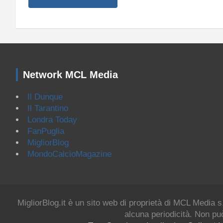
Network MCL Media
Il Dunque
Il Tarantino
Londra Today
FanPuglia
MigliorBlog
MondoCalcioMagazine
MigliorBlog.it è un sito web di proprietà di MCL Media s
alcuna periodicità. Non può