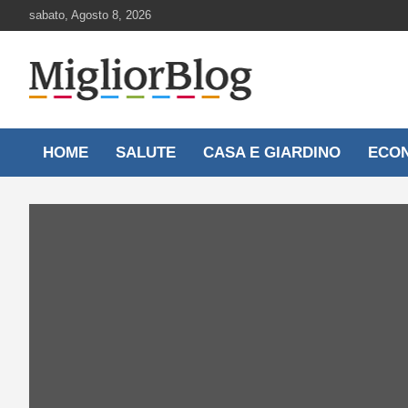
Skip
sabato, Agosto 8, 2026
to
content
Notizie aggiornate 24 ore su 24
MigliorBlog.it
HOME
SALUTE
CASA E GIARDINO
ECO