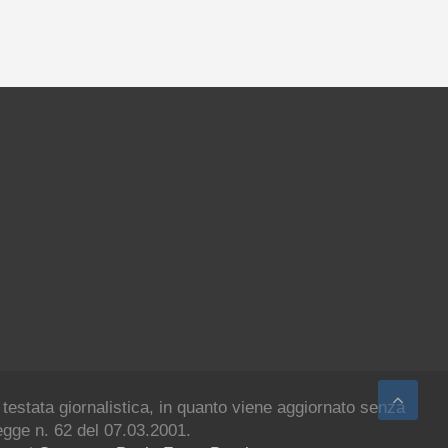
 testata giornalistica, in quanto viene aggiornato senza
legge n. 62 del 07.03.2001.