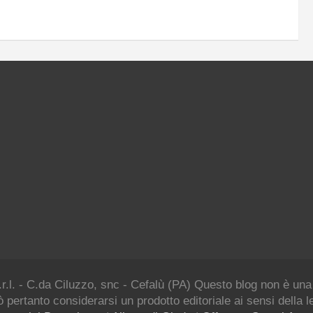
.r.l. - C.da Ciluzzo, snc - Cefalù (PA) Questo blog non è una
 pertanto considerarsi un prodotto editoriale ai sensi della 