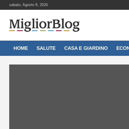
Skip
sabato, Agosto 8, 2026
to
content
Notizie aggiornate 24 ore su 24
MigliorBlog.it
HOME
SALUTE
CASA E GIARDINO
ECO