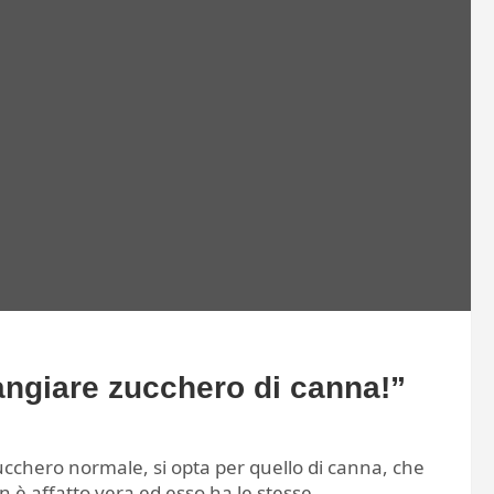
 mangiare zucchero di canna!”
cchero normale, si opta per quello di canna, che
n è affatto vera ed esso ha le stesse