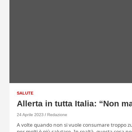
SALUTE
Allerta in tutta Italia: “Non
24 Aprile 2023
Redazione
A volte quando non si vuole consumare troppo zu
per molti è più salutare. In realtà, questa cosa no