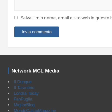
Salva il mio nome, email e sito web in quest
Network MCL Media
Il Dunque
Il Tarantino
Londra Today
FanPuglia
MigliorBlog
MondoCalcioMagazine