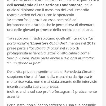
dell’
Accademia di recitazione Fondamenta
, nella
quale si diplomò con il massimo dei voti. L’esordio
teatrale arrivò nel 2011 con lo spettacolo
“Metamorfosi”, grazie ad esso cominciò ad
intraprendere la strada che le permetterà di diventare
una delle giovani promesse della recitazione italiana.
Tra i suoi primi ruoli spiccano quelli all’interno de
“La
porta rossa” e “
L’ispettore Coliandro
”
, mentre nel 2019
prese parta a “
La strada di casa
” nel ruolo di
protagonista al fianco di attori di alto calibro come
Sergio Rubini. Prese parte anche a
“Un boss in salotto”,
“In un giorno la fine”.
Della vita privata e sentimentale di Benedetta Cimatti
sappiamo che al di fuori della macchina da ripresa è
molto riservata, non è mai stata amante delle interviste
incentrate sulla sua vita privata,
inoltre, anche sul suo profilo Instagram è praticamente
assente.
Per questo, non si hanno certezze su una sua possibile