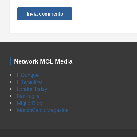
Network MCL Media
Il Dunque
Il Tarantino
Londra Today
FanPuglia
MigliorBlog
MondoCalcioMagazine