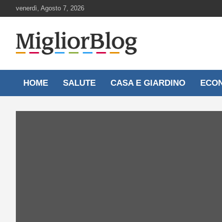
Skip
venerdì, Agosto 7, 2026
to
content
Notizie aggiornate 24 ore su 24
MigliorBlog.it
HOME
SALUTE
CASA E GIARDINO
ECO