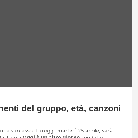
nenti del gruppo, età, canzoni
ande successo. Lui oggi, martedì 25 aprile, sarà
 Rai Uno a
Oggi è un altro giorno
condotto