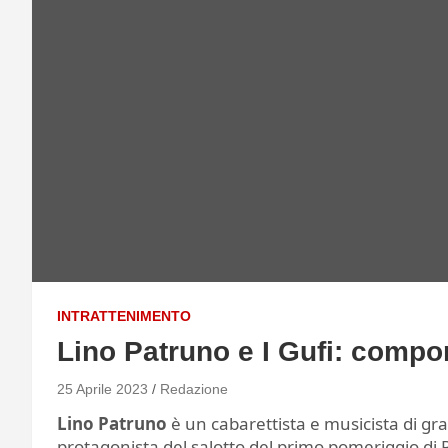
INTRATTENIMENTO
Lino Patruno e I Gufi: compo
25 Aprile 2023
Redazione
Lino Patruno
è un cabarettista e musicista di gr
protagonista del salotto del primo pomeriggio di