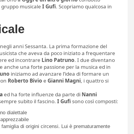
l gruppo musicale
I Gufi
. Scopriamo qualcosa in
icale
 negli anni Sessanta. La prima formazione del
usicista che aveva da poco iniziato a frequentare
ere ed incontrare
Lino Patruno
. I due diventano
ce anche una forte passione per la musica ed in
runo
iniziamo ad avanzare l’idea di formare un
 con
Roberto Bivio
e
Gianni Magni
, i quattro si
ta
ed ha forte influenze da parte di
Nanni
sempre subito il fascino.
I Gufi
sono così composti:
no dialettale
 apprezzabile
famiglia di origini circensi. Lui è prematuramente