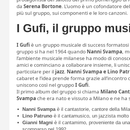
da
Serena Bortone
. L’uomo è un cofondatore de
più sul gruppo, sui componenti e le loro canzoni.
I Gufi, il gruppo mus
I Gufi
è un gruppo musicale di success formatosi
gruppo si ha nel 1964 quando
Nanni Svampa
, m
l’ambiente musicale milanese ha modo di conosc
amici e cominciano a collaborare insieme, li unis
particolare per il
jazz
.
Nanni Svampa e Lino Pat
cabaret e l’idea prende forma grazie all’incontro
uniscono così nel gruppo
I Gufi
.
Il primo album del gruppo si chiama
Milano Can
Svampa
che era nato e vissuto a Milano e ne ha 
Nanni Svampa
è il cantastorie, cantore della Mila
Lino Patruno
è il cantamusico, un jazzista molto
Gianni Magni
è il cantamimo, proveniente da una 
scomparso nel 1992.