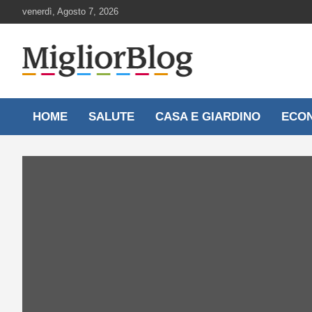
Skip
venerdì, Agosto 7, 2026
to
content
Notizie aggiornate 24 ore su 24
MigliorBlog.it
HOME
SALUTE
CASA E GIARDINO
ECO