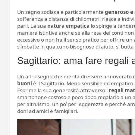
Un segno zodiacale particolarmente
generoso e 
sofferenza a distanza di chilometri, riesce a indi
parli. La sua
natura empatica
lo spinge a tendere
maniera istintiva anche se alla resa dei conti no
eccessivo o non ha il senso pratico per offrire un
s’imbatte in qualcuno bisognoso di aiuto, si butta
Sagittario: ama fare regali ag
Un altro segno che merita di essere annoverato nel
buoni
è il Sagittario. Meno sensibile ed empatico 
Esprime la sua generosità attraverso i
regali mat
smartphone costoso e poco dopo regalarlo a un ami
per altruismo, un po’ per leggerezza e perché ama s
doni ad amici e famigliari.