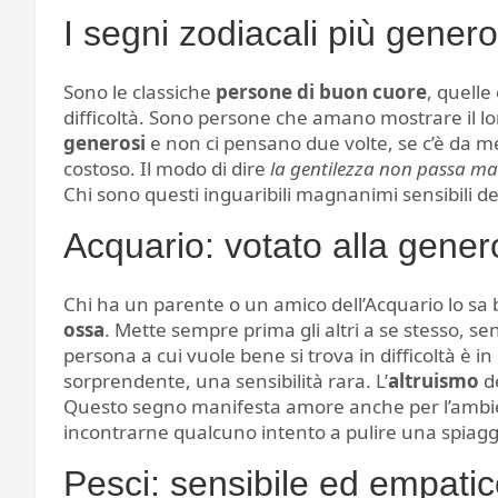
I segni zodiacali più generos
Sono le classiche
persone di buon cuore
, quelle
difficoltà. Sono persone che amano mostrare il lor
generosi
e non ci pensano due volte, se c’è da m
costoso. Il modo di dire
la gentilezza non passa m
Chi sono questi inguaribili magnanimi sensibili de
Acquario: votato alla gener
Chi ha un parente o un amico dell’Acquario lo sa
ossa
. Mette sempre prima gli altri a se stesso, 
persona a cui vuole bene si trova in difficoltà è in
sorprendente, una sensibilità rara. L’
altruismo
de
Questo segno manifesta amore anche per l’ambient
incontrarne qualcuno intento a pulire una spiaggia 
Pesci: sensibile ed empati