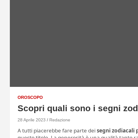
OROSCOPO
Scopri quali sono i segni zodi
28 Aprile 2023
Redazione
A tutti piacerebbe fare parte dei
segni zodiacali 
questo titolo. La generosità è una qualità tanto 