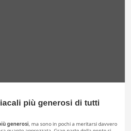
acali più generosi di tutti
più generosi
, ma sono in pochi a meritarsi davvero
rara quanto apprezzata. Gran parte della gente si