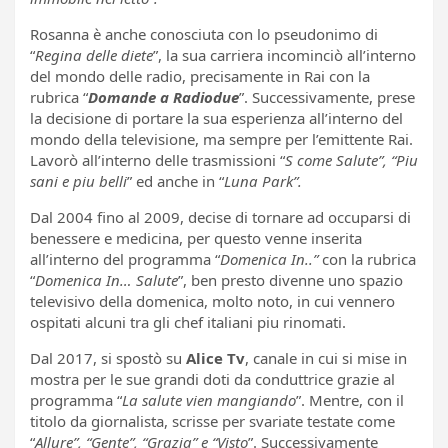
Rosanna è anche conosciuta con lo pseudonimo di
“
Regina delle diete
”, la sua carriera incominciò all’interno
del mondo delle radio, precisamente in Rai con la
rubrica “
Domande a Radiodue
”. Successivamente, prese
la decisione di portare la sua esperienza all’interno del
mondo della televisione, ma sempre per l’emittente Rai.
Lavorò all’interno delle trasmissioni “
S come Salute”, “Piu
sani e piu belli
” ed anche in “
Luna Park”.
Dal 2004 fino al 2009, decise di tornare ad occuparsi di
benessere e medicina, per questo venne inserita
all’interno del programma “
Domenica In..”
con la rubrica
“
Domenica In… Salute
”, ben presto divenne uno spazio
televisivo della domenica, molto noto, in cui vennero
ospitati alcuni tra gli chef italiani piu rinomati.
Dal 2017, si spostò su
Alice Tv
, canale in cui si mise in
mostra per le sue grandi doti da conduttrice grazie al
programma “
La salute vien mangiando
”. Mentre, con il
titolo da giornalista, scrisse per svariate testate come
“
Allure”, “Gente”, “Grazia” e “Visto
”. Successivamente