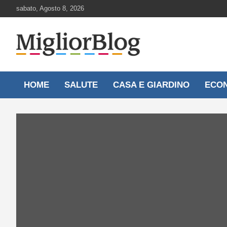
Skip
sabato, Agosto 8, 2026
to
content
Notizie aggiornate 24 ore su 24
MigliorBlog.it
HOME
SALUTE
CASA E GIARDINO
ECO