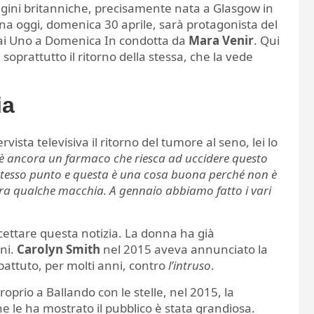
rigini britanniche, precisamente nata a Glasgow in
nna oggi, domenica 30 aprile, sarà protagonista del
Rai Uno a Domenica In condotta da
Mara Venir
. Qui
 soprattutto il ritorno della stessa, che la vede
ia
ista televisiva il ritorno del tumore al seno, lei lo
’è ancora un farmaco che riesca ad uccidere questo
 stesso punto e questa è una cosa buona perché non è
ra qualche macchia. A gennaio abbiamo fatto i vari
ccettare questa notizia. La donna ha già
nni.
Carolyn Smith
nel 2015 aveva annunciato la
ttuto, per molti anni, contro
l’intruso
.
oprio a Ballando con le stelle, nel 2015, la
e le ha mostrato il pubblico è stata grandiosa.