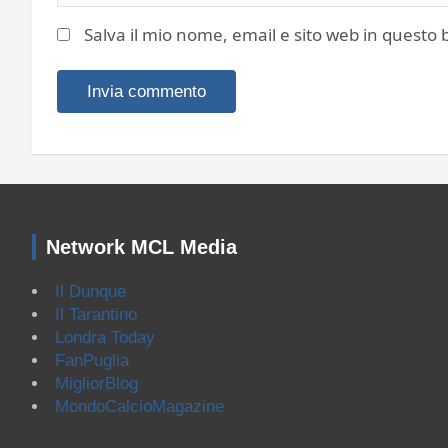
Salva il mio nome, email e sito web in quest
Network MCL Media
Il Dunque
Il Tarantino
Londra Today
FanPuglia
MigliorBlog
MondoCalcioMagazine