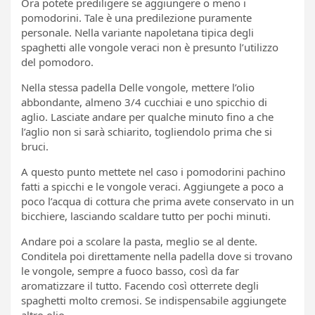
Ora potete prediligere se aggiungere o meno i
pomodorini. Tale è una predilezione puramente
personale. Nella variante napoletana tipica degli
spaghetti alle vongole veraci non è presunto l’utilizzo
del pomodoro.
Nella stessa padella Delle vongole, mettere l’olio
abbondante, almeno 3/4 cucchiai e uno spicchio di
aglio. Lasciate andare per qualche minuto fino a che
l’aglio non si sarà schiarito, togliendolo prima che si
bruci.
A questo punto mettete nel caso i pomodorini pachino
fatti a spicchi e le vongole veraci. Aggiungete a poco a
poco l’acqua di cottura che prima avete conservato in un
bicchiere, lasciando scaldare tutto per pochi minuti.
Andare poi a scolare la pasta, meglio se al dente.
Conditela poi direttamente nella padella dove si trovano
le vongole, sempre a fuoco basso, così da far
aromatizzare il tutto. Facendo così otterrete degli
spaghetti molto cremosi. Se indispensabile aggiungete
altro olio.