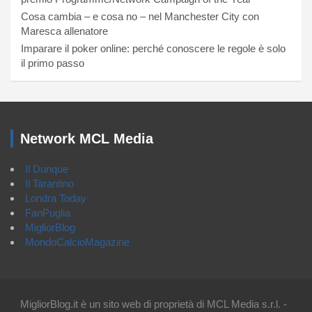
Cosa cambia – e cosa no – nel Manchester City con
Maresca allenatore
Imparare il poker online: perché conoscere le regole è solo
il primo passo
Network MCL Media
Il Dunque
Il Tarantino
Londra Today
FanPuglia
MigliorBlog
MondoCalcioMagazine
MigliorBlog.it è un sito web di proprietà di MCL Media s.r.l. -