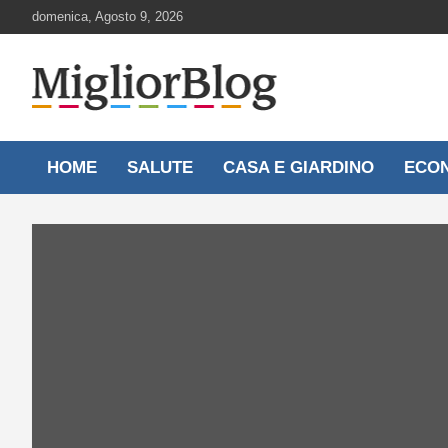
Skip
domenica, Agosto 9, 2026
to
content
Notizie aggiornate 24 ore su 24
MigliorBlog.it
HOME
SALUTE
CASA E GIARDINO
ECO