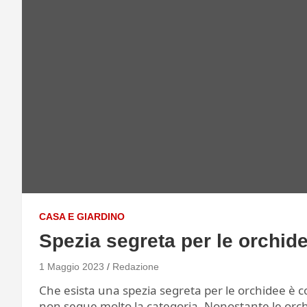
CASA E GIARDINO
Spezia segreta per le orchide
1 Maggio 2023
Redazione
Che esista una spezia segreta per le orchidee è co
non segue molto la categoria. Nonostante le orch