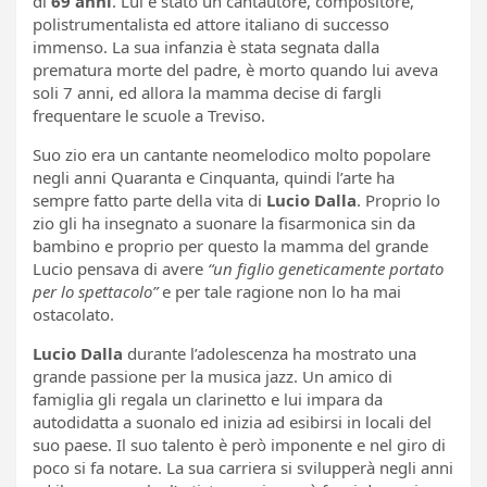
di
69 anni
. Lui è stato un cantautore, compositore,
polistrumentalista ed attore italiano di successo
immenso. La sua infanzia è stata segnata dalla
prematura morte del padre, è morto quando lui aveva
soli 7 anni, ed allora la mamma decise di fargli
frequentare le scuole a Treviso.
Suo zio era un cantante neomelodico molto popolare
negli anni Quaranta e Cinquanta, quindi l’arte ha
sempre fatto parte della vita di
Lucio
Dalla
. Proprio lo
zio gli ha insegnato a suonare la fisarmonica sin da
bambino e proprio per questo la mamma del grande
Lucio pensava di avere
“un figlio geneticamente portato
per lo spettacolo”
e per tale ragione non lo ha mai
ostacolato.
Lucio Dalla
durante l’adolescenza ha mostrato una
grande passione per la musica jazz. Un amico di
famiglia gli regala un clarinetto e lui impara da
autodidatta a suonalo ed inizia ad esibirsi in locali del
suo paese. Il suo talento è però imponente e nel giro di
poco si fa notare. La sua carriera si svilupperà negli anni