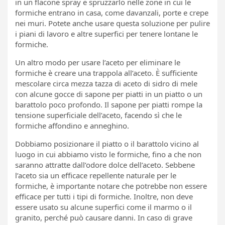
in un flacone spray e spruzzarlo nelle zone in cui le
formiche entrano in casa, come davanzali, porte e crepe
nei muri. Potete anche usare questa soluzione per pulire
i piani di lavoro e altre superfici per tenere lontane le
formiche.
Un altro modo per usare l’aceto per eliminare le
formiche è creare una trappola all’aceto. È sufficiente
mescolare circa mezza tazza di aceto di sidro di mele
con alcune gocce di sapone per piatti in un piatto o un
barattolo poco profondo. Il sapone per piatti rompe la
tensione superficiale dell’aceto, facendo sì che le
formiche affondino e anneghino.
Dobbiamo posizionare il piatto o il barattolo vicino al
luogo in cui abbiamo visto le formiche, fino a che non
saranno attratte dall’odore dolce dell’aceto. Sebbene
l’aceto sia un efficace repellente naturale per le
formiche, è importante notare che potrebbe non essere
efficace per tutti i tipi di formiche. Inoltre, non deve
essere usato su alcune superfici come il marmo o il
granito, perché può causare danni. In caso di grave