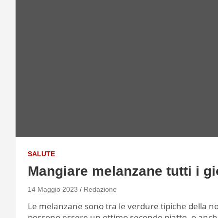
SALUTE
Mangiare melanzane tutti i g
14 Maggio 2023
Redazione
Le melanzane sono tra le verdure tipiche della no
possono essere un ottimo secondo piatto, o anch