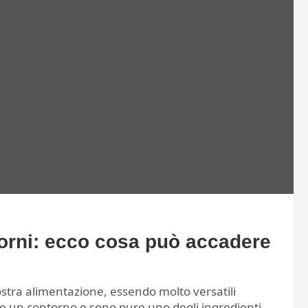
iorni: ecco cosa può accadere
stra alimentazione, essendo molto versatili
e un contorno e sono pure uno degli ingredienti