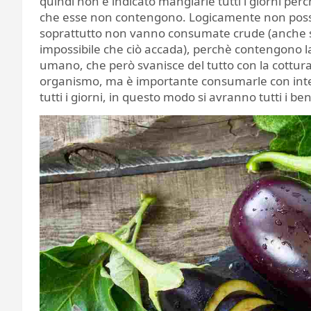
quindi non è indicato mangiarle tutti i giorni per
che esse non contengono. Logicamente non posso
soprattutto non vanno consumate crude (anche se
impossibile che ciò accada), perchè contengono la
umano, che però svanisce del tutto con la cottura
organismo, ma è importante consumarle con int
tutti i giorni, in questo modo si avranno tutti i ben