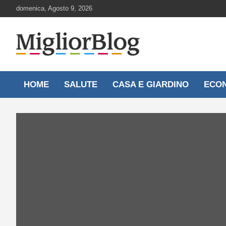
Skip
domenica, Agosto 9, 2026
to
content
Notizie aggiornate 24 ore su 24
MigliorBlog.it
HOME
SALUTE
CASA E GIARDINO
ECO